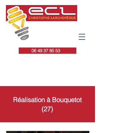
06 49 37 85 53
ECL - Électricité
Réalisation à Bouquetot
Christophe Larchevêque
(27)
6C, rue des Trottiers
27350 Rougemontiers
Tél :
06 49 37 85 53