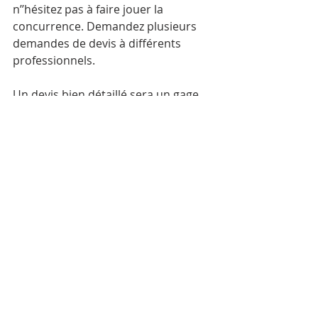
n’’hésitez pas à faire jouer la 
concurrence. Demandez plusieurs 
demandes de devis à différents 
professionnels.
Un devis bien détaillé sera un gage 
de professionnalisme. Il devra 
contenir :
- Le tarif TTC
- Les dates de début et de fin du 
chantier
- Les modalités de paiement
- Les pénalités de retard