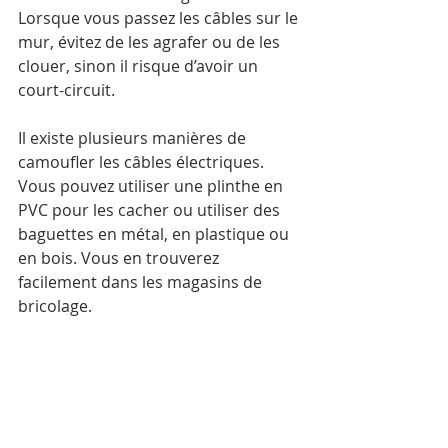
Lorsque vous passez les câbles sur le 
mur, évitez de les agrafer ou de les 
clouer, sinon il risque d’avoir un 
court-circuit.  
Il existe plusieurs manières de 
camoufler les câbles électriques. 
Vous pouvez utiliser une plinthe en 
PVC pour les cacher ou utiliser des 
baguettes en métal, en plastique ou 
en bois. Vous en trouverez 
facilement dans les magasins de 
bricolage.
Assurez-vous de couper la plinthe en 
PVC à la bonne longueur avant de la 
coller au mur avec du mastic. Vous 
pourrez choisir la couleur de la 