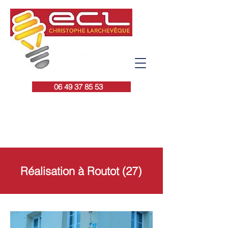
06 49 37 85 53
ECL - Électricité
Réalisation à Routot (27)
Christophe Larchevêque
6C, rue des Trottiers
27350 Rougemontiers
Tél :
06 49 37 85 53