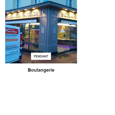
christophelarcheveque.elec@gmail.com
Ouvert du lundi au vendredi
de 8h à 19h
Boulangerie
ECL - Électricité
Christophe Larchevêque
6C Rue des Trottiers
27350 Rougemontiers